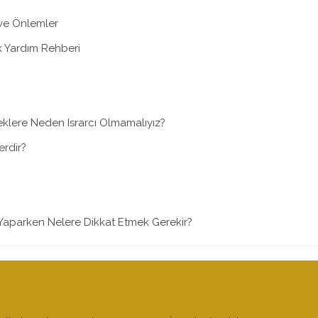
 ve Önlemler
k Yardım Rehberi
klere Neden Israrcı Olmamalıyız?
lerdir?
u Yaparken Nelere Dikkat Etmek Gerekir?