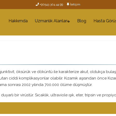
+90543 304 44 99
İletişim
Hakkımda
Uzmanlık Alanları
Blog
Hasta Görüş
unktivit, öksürük ve döküntü ile karakterize akut, oldukça bulaşıcı 
 tutan ciddi komplikasyonlar olabilir. Kızamık aşısından önce Kı
lama sonrası 2002 yılında 700.000 ölüme düşmüştür.
uyarlı bir virüstür. Sıcaklık, ultraviole ışık, eter, tripsin ve propiy