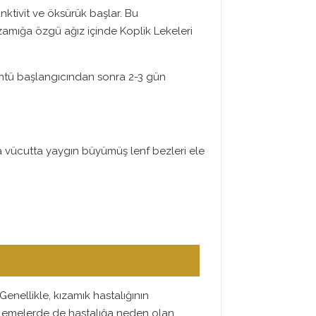
unktivit ve öksürük başlar. Bu
amığa özgü ağız içinde Koplik Lekeleri
küntü başlangıcından sonra 2-3 gün
arda vücutta yaygın büyümüş lenf bezleri ele
 Genellikle, kızamık hastalığının
celemelerde de hastalığa neden olan