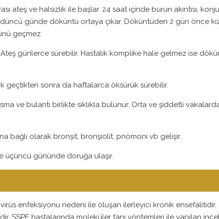
 ateş ve halsizlik ile başlar. 24 saat içinde burun akıntısı, konj
ördüncü günde döküntü ortaya çıkar. Döküntüden 2 gün önce kız
 günü geçmez.
 Ateş günlerce sürebilir. Hastalık komplike hale gelmez ise dö
k geçtikten sonra da haftalarca öksürük sürebilir.
. Kusma ve bulantı birlikte sıklıkla bulunur. Orta ve şiddetli vakal
a bağlı olarak bronşit, bronşiolit, pnömoni vb gelişir.
 ve üçüncü gününde doruğa ulaşır.
 virüs enfeksiyonu nedeni ile oluşan ilerleyici kronik ensefalitidir.
dir. SSPE hastalarında moleküler tanı yöntemleri ile yapılan in