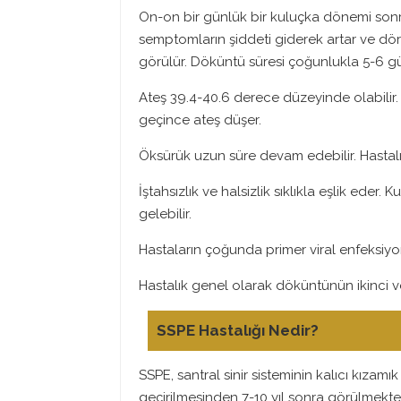
On-on bir günlük bir kuluçka dönemi sonrası
semptomların şiddeti giderek artar ve d
görülür. Döküntü süresi çoğunlukla 5-6
Ateş 39.4-40.6 derece düzeyinde olabilir.
geçince ateş düşer.
Öksürük uzun süre devam edebilir. Hastalı
İştahsızlık ve halsizlik sıklıkla eşlik eder
gelebilir.
Hastaların çoğunda primer viral enfeksiyon
Hastalık genel olarak döküntünün ikinci
SSPE Hastalığı Nedir?
SSPE, santral sinir sisteminin kalıcı kızamık
geçirilmesinden 7-10 yıl sonra görülmekte