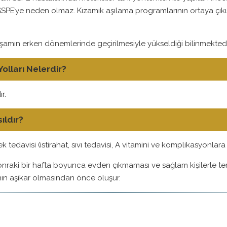
ı SSPE’ye neden olmaz. Kızamık aşılama programlarının ortaya çıkış
şamın erken dönemlerinde geçirilmesiyle yükseldiği bilinmektedi
olları Nelerdir?
r.
ıldır?
ek tedavisi (istirahat, sıvı tedavisi, A vitamini ve komplikasyonla
raki bir hafta boyunca evden çıkmaması ve sağlam kişilerle temas
ının aşikar olmasından önce oluşur.
r