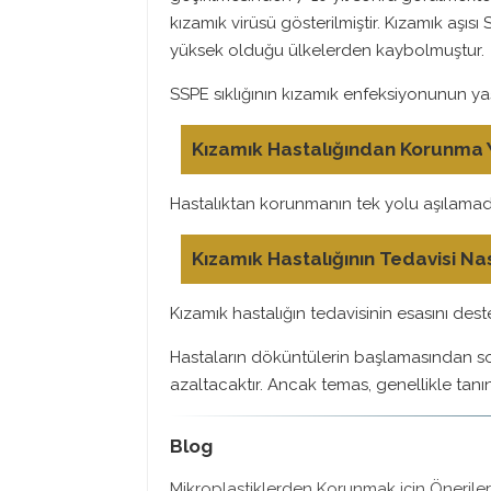
kızamık virüsü gösterilmiştir. Kızamık aşıs
yüksek olduğu ülkelerden kaybolmuştur.
SSPE sıklığının kızamık enfeksiyonunun ya
Kızamık Hastalığından Korunma Y
Hastalıktan korunmanın tek yolu aşılamadı
Kızamık Hastalığının Tedavisi Nas
Kızamık hastalığın tedavisinin esasını dest
Hastaların döküntülerin başlamasından son
azaltacaktır. Ancak temas, genellikle tan
Blog
Mikroplastiklerden Korunmak için Önerile