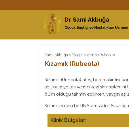
Sami Akbuğa
>
Blog
> Kızamık (Rubeola)
Kızamık (Rubeola)
Kızamık (Rubeola) ateş, burun akıntısı, konj
solunum yolları ve merkezi sinir sistemini
ölüm olduğu tahmin edilirken, yaygın aşı
Kızamık virüsü bir RNA virüsüdür. Sıcaklığa d
Klinik Bulgular: